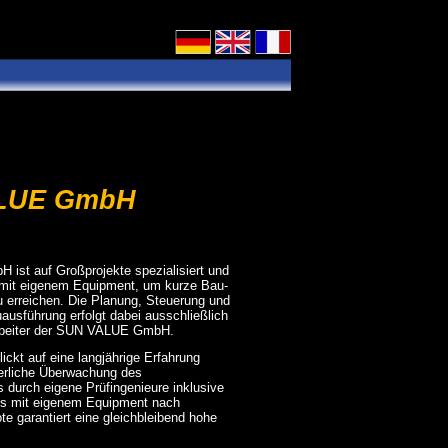
Deutsch
English
Français
ALUE GmbH
st auf Großprojekte spezialisiert und
 mit eigenem Equipment, um kurze Bau-
 erreichen. Die Planung, Steuerung und
usführung erfolgt dabei ausschließlich
arbeiter der SUN VALUE GmbH.
t auf eine langjährige Erfahrung
ierliche Überwachung des
 durch eigene Prüfingenieure inklusive
sts mit eigenem Equipment nach
e garantiert eine gleichbleibend hohe