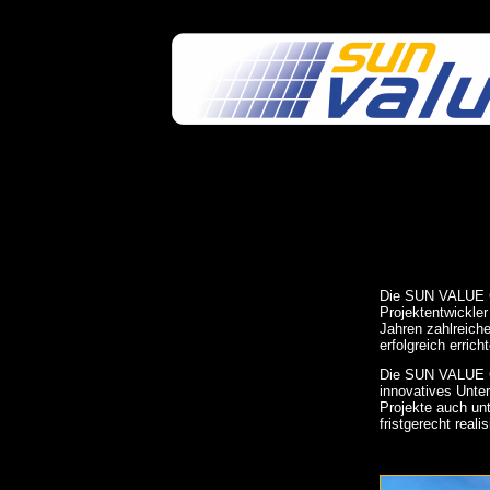
Direkt zum Inhalt
Die SUN VALUE Gm
Projektentwickler
Jahren zahlreiche
erfolgreich errich
Die SUN VALUE G
innovatives Unte
Projekte auch un
fristgerecht realis