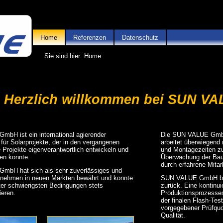
Home
Referenzen
Datenschutz
Sie sind hier: Home
Herzlich willkommen bei SUN V
bH ist ein international agierender
Die SUN VALUE GmbH i
 für Solarprojekte, der in den vergangenen
arbeitet überwiegend
 Projekte eigenverantwortlich entwickeln und
und Montagezeiten zu
ten konnte.
Überwachung der Baua
durch erfahrene Mit
mbH hat sich als sehr zuverlässiges und
rnehmen in neuen Märkten bewährt und konnte
SUN VALUE GmbH blick
ter schwierigsten Bedingungen stets
zurück. Eine kontinu
ieren.
Produktionsprozesses
der finalen Flash-Te
vorgegebener Prüfquot
Qualität.